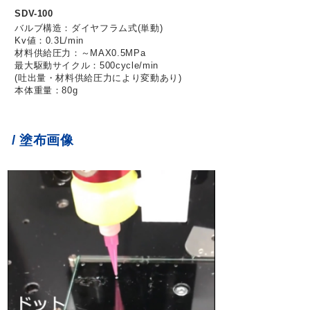
SDV-100
バルブ構造：ダイヤフラム式(単動)
Kv値：0.3L/min
材料供給圧力：～MAX0.5MPa
最大駆動サイクル：500cycle/min
(吐出量・材料供給圧力により変動あり)
本体重量：80g
/ 塗布画像