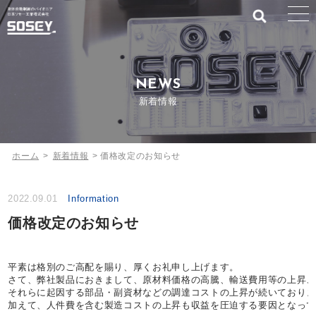
NEWS
新着情報
ホーム
>
新着情報
>
価格改定のお知らせ
2022.09.01
Information
価格改定のお知らせ
平素は格別のご高配を賜り、厚くお礼申し上げます。
さて、弊社製品におきまして、原材料価格の高騰、輸送費用等の上昇、
それらに起因する部品・副資材などの調達コストの上昇が続いておりま
加えて、人件費を含む製造コストの上昇も収益を圧迫する要因となって